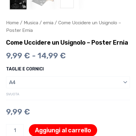
Home
/
Musica
/
ernia
/ Come Uccidere un Usignolo –
Poster Ernia
Come Uccidere un Usignolo – Poster Ernia
9,99
€
-
14,99
€
TAGLIE E CORNICI
SVUOTA
9,99
€
Aggiungi al carrello