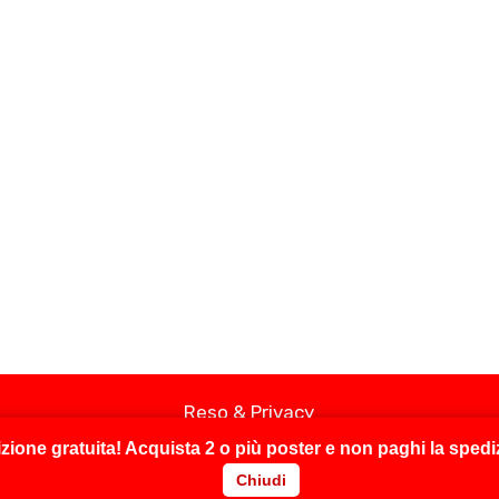
Reso & Privacy
zione gratuita!
Acquista
2 o più poster
e non paghi la spedi
Chiudi