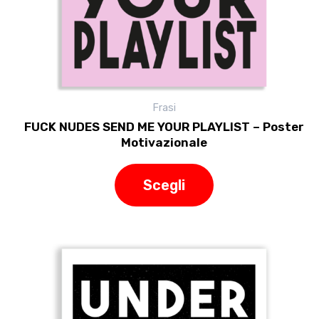
nella
pagina
del
prodotto
Frasi
FUCK NUDES SEND ME YOUR PLAYLIST – Poster
Motivazionale
Scegli
Questo
prodotto
ha
più