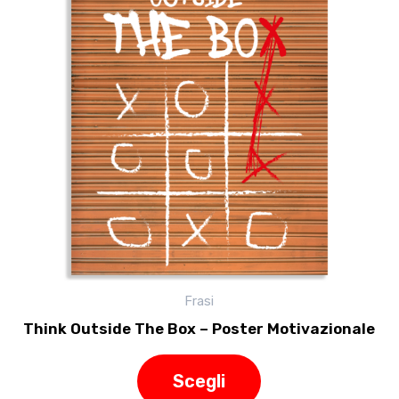
varianti.
Le
opzioni
possono
essere
scelte
nella
pagina
del
prodotto
Frasi
Think Outside The Box – Poster Motivazionale
Scegli