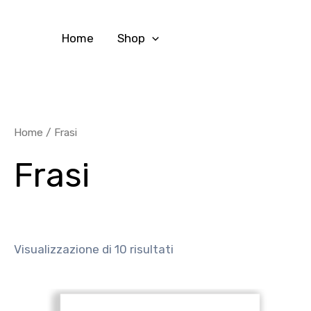
Vai
al
Home
Shop
contenuto
Home
/ Frasi
Frasi
Visualizzazione di 10 risultati
Questo