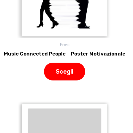
nella
pagina
del
prodotto
Frasi
Music Connected People – Poster Motivazionale
Scegli
Questo
prodotto
ha
più