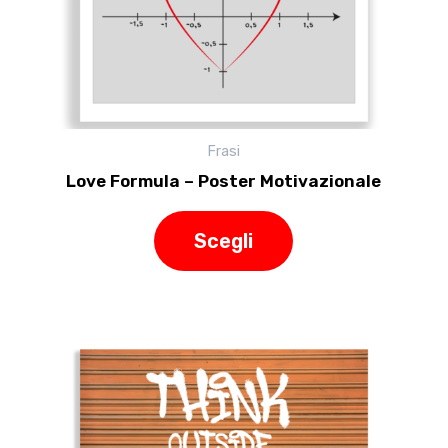
nella
pagina
del
prodotto
Frasi
Love Formula – Poster Motivazionale
Scegli
Questo
prodotto
ha
più