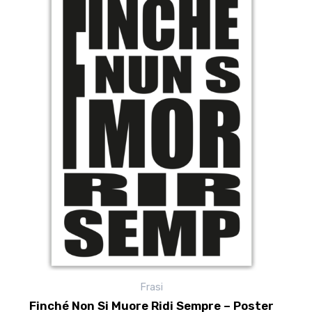
prodotto
ha
più
varianti.
Le
opzioni
possono
essere
scelte
nella
pagina
del
prodotto
Frasi
Finché Non Si Muore Ridi Sempre – Poster