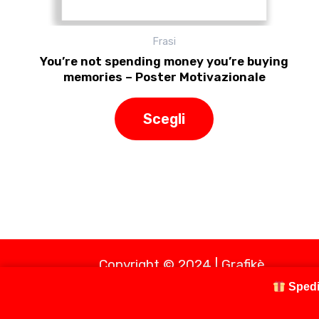
Frasi
You’re not spending money you’re buying
memories – Poster Motivazionale
Scegli
Copyright © 2024 | Grafikè
Spedi