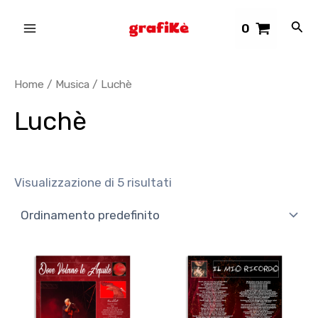
Vai
Main
Cerc
0
al
Menu
contenuto
Home
/
Musica
/ Luchè
Luchè
Visualizzazione di 5 risultati
Questo
Questo
prodotto
prodotto
ha
ha