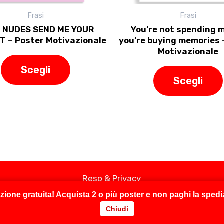
nella
Frasi
Frasi
pagina
 NUDES SEND ME YOUR
You’re not spending 
del
T – Poster Motivazionale
you’re buying memories 
prodotto
Motivazionale
Scegli
Scegli
Reso & Privacy
zione gratuita!
Acquista
2 o più poster
e non paghi la spedi
Chiudi