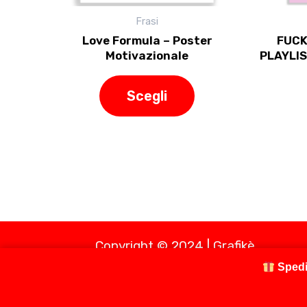
nella
Frasi
pagina
Love Formula – Poster
FUCK
del
Motivazionale
PLAYLIS
prodotto
Scegli
Copyright © 2024 | Grafikè
Spedi