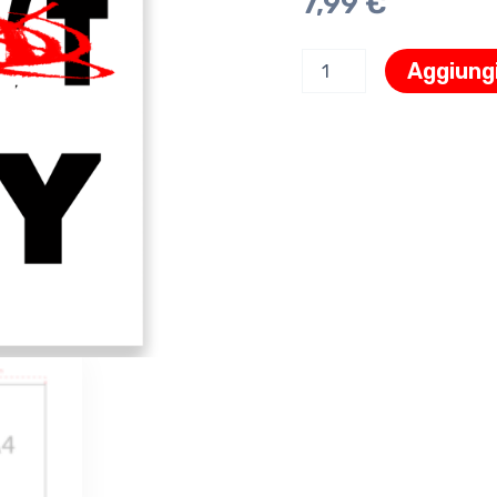
7,99
€
Aggiungi