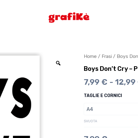
Boys
Home
/
Frasi
/ Boys Don’
Don't
Cry
Boys Don’t Cry – 
-
Poster
7,99
€
-
12,99
Motivazionale
quantità
TAGLIE E CORNICI
SVUOTA