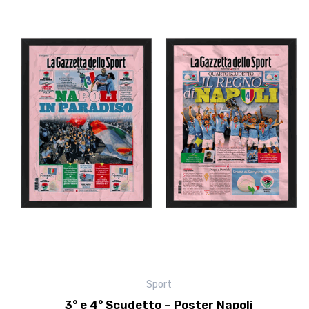
prodotto
ha
più
varianti.
Le
opzioni
possono
essere
scelte
nella
pagina
del
prodotto
Sport
3° e 4° Scudetto – Poster Napoli