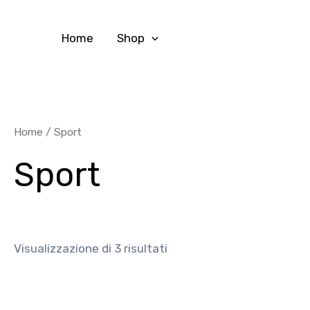
Vai
al
Home
Shop
contenuto
Home
/ Sport
Sport
Visualizzazione di 3 risultati
Questo